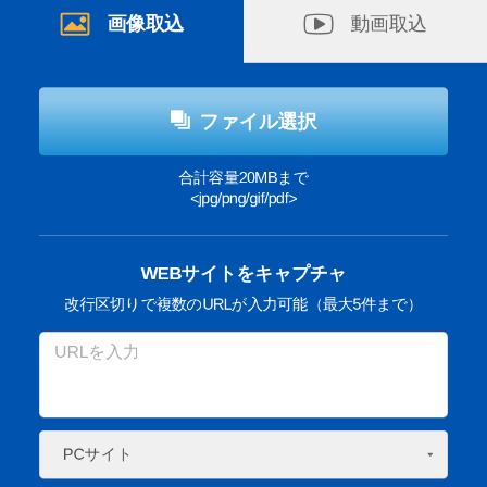
画像取込
動画取込
ファイル選択
合計容量20MBまで
<jpg/png/gif/pdf>
WEBサイトをキャプチャ
改行区切りで複数のURLが入力可能（最大5件まで）