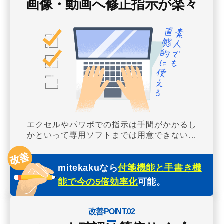
画像・動画へ修正指示が楽々
エクセルやパワポでの指示は手間がかかるし
かといって専用ソフトまでは用意できない…
mitekakuなら
付箋機能と手書き機
能で今の5倍効率化
可能。
改善POINT.02