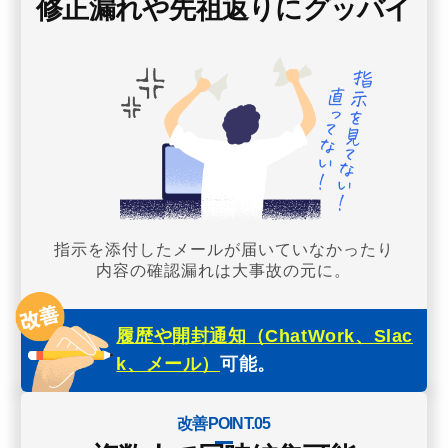
修正漏れや先祖返りにグッバイ
指示を添付したメールが届いていなかったり
内容の確認漏れは大事故の元に。
履歴や開封通知（ChatWork、Slac
k、メール）
可能。
改善POINT.05