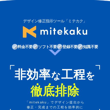
デザイン修正指示ツール「ミテカク」
料金不要
ソフト不要
登録不要
知識不要
非効率
工程
な
を
徹
底
排
除
「mitekaku」でデザイン提出から
修正・完成までの工程を効率的に