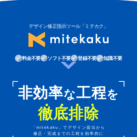
デザイン修正指示ツール「ミテカク」
料金不要
ソフト不要
登録不要
知識不要
非効率
工程
な
を
徹
底
排
除
「mitekaku」でデザイン提出から
修正・完成までの工程を効率的に