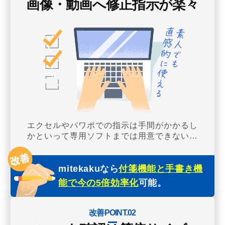
画像・動画へ修正指示が楽々
エクセルやパワポでの指示は手間がかかるし
かといって専用ソフトまでは用意できない…
mitekakuなら
付箋機能と手書き機
能で今の5倍効率化
可能。
改善POINT.02