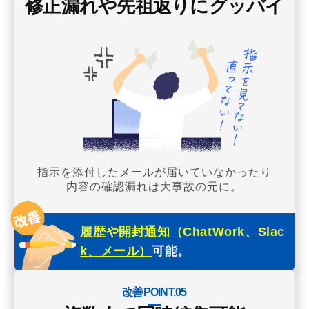
修正漏れや先祖返りにグッバイ
指示を添付したメールが届いていなかったり
内容の確認漏れは大事故の元に。
履歴や開封通知（ChatWork、Slac
k、メール）
可能。
改善POINT.05