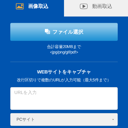
画像取込
動画取込
ファイル選択
合計容量20MBまで
<jpg/png/gif/pdf>
WEBサイトをキャプチャ
改行区切りで複数のURLが入力可能（最大5件まで）