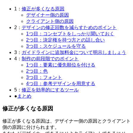
1：
修正が多くなる原因
デザイナー側の原因
クライアント側の原因
2：
デザインの修正回数を減らすためのポイント
1つ目：コンセプトをしっかり聞いておく
2つ目：決定権を持つ方との話し合い
3つ目：スケジュールを守る
3：
ガイドラインに追加料金について明示しましょう
4：
制作の前段階でのポイント
1つ目：要素に優先順位を付ける
2つ目：色
3つ目：フォント
4つ目：参考デザインを用意する
5：
修正を効率的にするツール
●
まとめ
修正が多くなる原因
修正が多くなる原因は、デザイナー側の原因とクライアント
側の原因に分けられます。